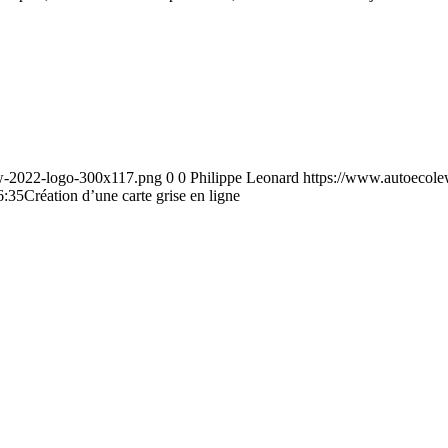
ew-2022-logo-300x117.png
0
0
Philippe Leonard
https://www.autoecole
6:35
Création d’une carte grise en ligne