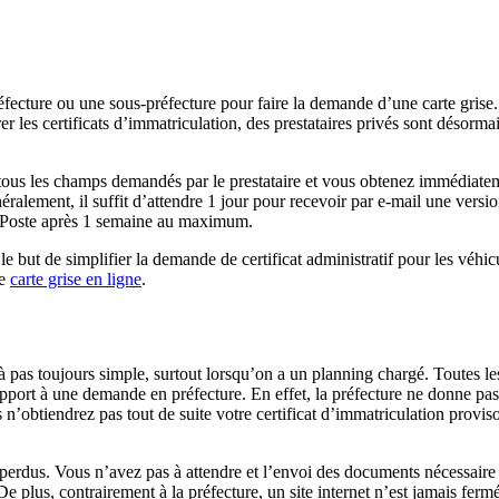
fecture ou une sous-préfecture pour faire la demande d’une carte grise. 
vrer les certificats d’immatriculation, des prestataires privés sont désorm
ous les champs demandés par le prestataire et vous obtenez immédiatement
ment, il suffit d’attendre 1 jour pour recevoir par e-mail une version p
a Poste après 1 semaine au maximum.
le but de simplifier la demande de certificat administratif pour les véhi
ne
carte grise en ligne
.
jà pas toujours simple, surtout lorsqu’on a un planning chargé. Toutes l
rt à une demande en préfecture. En effet, la préfecture ne donne pas 
 n’obtiendrez pas tout de suite votre certificat d’immatriculation provis
perdus. Vous n’avez pas à attendre et l’envoi des documents nécessaire
De plus, contrairement à la préfecture, un site internet n’est jamais 