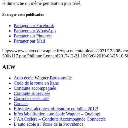
le dimanche ou même pendant un jour férié.
Partager cette publication
Partager sur Facebook
Partager sur WhatsApp
Partager sur Pinterest
Partager par Mail
https://www.autoecolewagner.fr/wp-content/uploads/2021/12/208-a
300x117.png
Philippe Leonard
2017-12-21 10:03:04
2019-03-25 10:5
AEW
Auto école Wagner Bouzonville
Code de la route en ligne
Conduite accompagnée
Conduite supervisée
Conseils de sécurité
Contact
Ethylotest, alcootest obligatoire en juillet 2012!
Infos labellisation auto école Wagner – Qualiopi
J’AACcélère – Conduite Accompagnée Connectée
L’auto école à l’école de la Providence