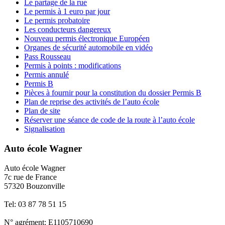
Le partage de la rue
Le permis à 1 euro par jour
Le permis probatoire
Les conducteurs dangereux
Nouveau permis électronique Européen
Organes de sécurité automobile en vidéo
Pass Rousseau
Permis à points : modifications
Permis annulé
Permis B
Pièces à fournir pour la constitution du dossier Permis B
Plan de reprise des activités de l’auto école
Plan de site
Réserver une séance de code de la route à l’auto école
Signalisation
Auto école Wagner
Auto école Wagner
7c rue de France
57320 Bouzonville
Tel: 03 87 78 51 15
N° agrément: E1105710690