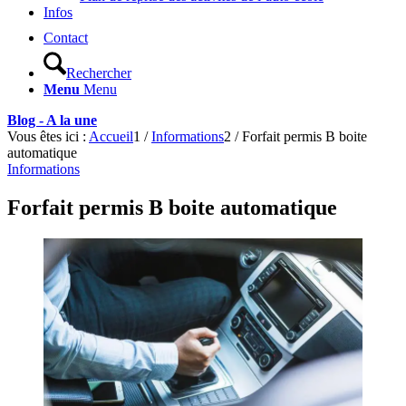
Infos
Contact
Rechercher
Menu
Menu
Blog - A la une
Vous êtes ici :
Accueil
1
/
Informations
2
/
Forfait permis B boite
automatique
Informations
Forfait permis B boite automatique