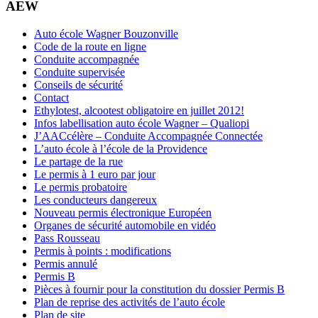
AEW
Auto école Wagner Bouzonville
Code de la route en ligne
Conduite accompagnée
Conduite supervisée
Conseils de sécurité
Contact
Ethylotest, alcootest obligatoire en juillet 2012!
Infos labellisation auto école Wagner – Qualiopi
J’AACcélère – Conduite Accompagnée Connectée
L’auto école à l’école de la Providence
Le partage de la rue
Le permis à 1 euro par jour
Le permis probatoire
Les conducteurs dangereux
Nouveau permis électronique Européen
Organes de sécurité automobile en vidéo
Pass Rousseau
Permis à points : modifications
Permis annulé
Permis B
Pièces à fournir pour la constitution du dossier Permis B
Plan de reprise des activités de l’auto école
Plan de site