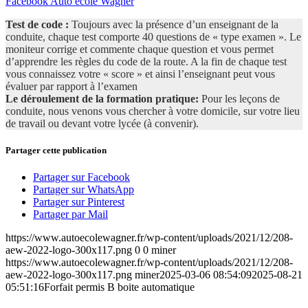
Facebook Auto école Wagner
Test de code :
Toujours avec la présence d’un enseignant de la
conduite, chaque test comporte 40 questions de « type examen ». Le
moniteur corrige et commente chaque question et vous permet
d’apprendre les règles du code de la route. A la fin de chaque test
vous connaissez votre « score » et ainsi l’enseignant peut vous
évaluer par rapport à l’examen
Le déroulement de la formation pratique:
Pour les leçons de
conduite, nous venons vous chercher à votre domicile, sur votre lieu
de travail ou devant votre lycée (à convenir).
Partager cette publication
Partager sur Facebook
Partager sur WhatsApp
Partager sur Pinterest
Partager par Mail
https://www.autoecolewagner.fr/wp-content/uploads/2021/12/208-
aew-2022-logo-300x117.png
0
0
miner
https://www.autoecolewagner.fr/wp-content/uploads/2021/12/208-
aew-2022-logo-300x117.png
miner
2025-03-06 08:54:09
2025-08-21
05:51:16
Forfait permis B boite automatique