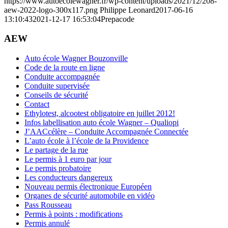
https://www.autoecolewagner.fr/wp-content/uploads/2021/12/208-
aew-2022-logo-300x117.png
Philippe Leonard
2017-06-16
13:10:43
2021-12-17 16:53:04
Prepacode
AEW
Auto école Wagner Bouzonville
Code de la route en ligne
Conduite accompagnée
Conduite supervisée
Conseils de sécurité
Contact
Ethylotest, alcootest obligatoire en juillet 2012!
Infos labellisation auto école Wagner – Qualiopi
J’AACcélère – Conduite Accompagnée Connectée
L’auto école à l’école de la Providence
Le partage de la rue
Le permis à 1 euro par jour
Le permis probatoire
Les conducteurs dangereux
Nouveau permis électronique Européen
Organes de sécurité automobile en vidéo
Pass Rousseau
Permis à points : modifications
Permis annulé